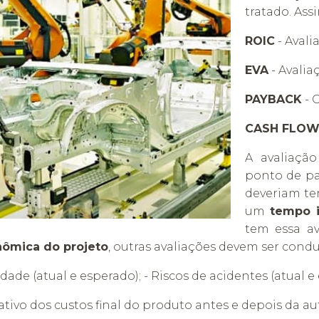
tratado. Ass
ROIC
- Avali
EVA
- Avalia
PAYBACK
- 
CASH FLO
A avaliaçã
ponto de pa
deveriam t
um
tempo i
tem essa av
nômica do projeto
, outras avaliações devem ser cond
idade (atual e esperado); - Riscos de acidentes (atual e
tivo dos custos final do produto antes e depois da a