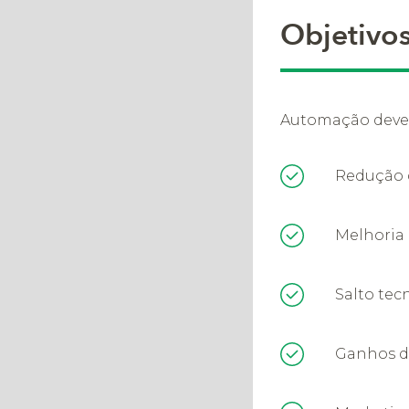
Objetivo
Automação dever
Redução 
Melhoria 
Salto tec
Ganhos d