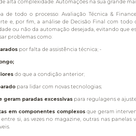
 de alta complexidade. Automações na sua grande mai
pa de todo o processo: Avaliação Técnica & Finance
rte e, por fim, a análise de Decisão Final com todo
idade ou não da automação desejada, evitando que es
usar problemas como:
arados
por falta de assistência técnica; -
ongo;
iores
do que a condição anterior;
parado
para lidar com novas tecnologias;
 geram paradas excessivas
para regulagens e ajuste
tas em componentes complexos
que geram interven
ntre si, as vezes no magazine, outras nas panelas vi
eis.