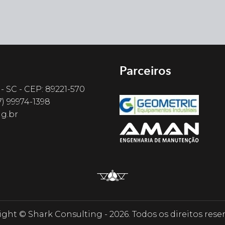
Parceiros
 - SC - CEP: 89221-570
7) 99974-1398
g.br
ght © Shark Consulting - 2026. Todos os direitos rese