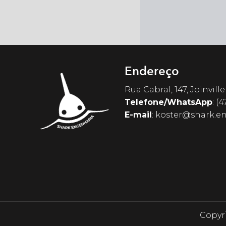
Endereço
Rua Cabral, 147, Joinville
Telefone/WhatsApp
:
(4
E-mail
:
koster@shark.en
Copyri