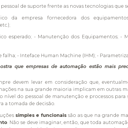
o pessoal de suporte frente as novas tecnologias que s
nico da empresa fornecedora dos equipamentos
tc.);
gico esperado; - Manutenção dos Equipamentos; - Ma
 falha; - Inteface Human Machine (IHM); - Parametrizaçã
mostra que empresas de automação estão mais pr
pre devem levar em consideração que, eventualme
mações na sua grande maioria implicam em outras mão
 nível do pessoal de manutenção e processos para
a a tomada de decisão.
luções
simples e funcionais
são as que na grande ma
nto
. Não se deve imaginar, então, que toda automaç