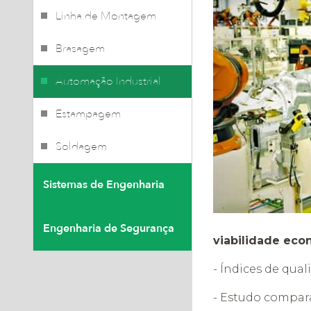
Linha de Montagem
Brasagem
Automação Industrial
Estampagem
Soldagem
Sistemas de Engenharia
Engenharia de Segurança
viabilidade eco
- Índices de qual
- Estudo compara