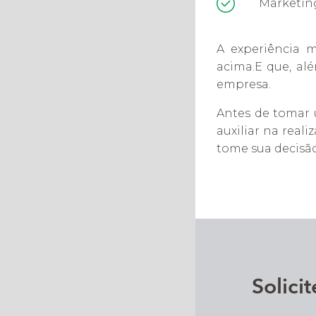
Marketin
A experiência m
acima.E que, al
empresa.
Antes de tomar
auxiliar na rea
tome sua decisão
Solic