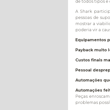
de todos tipos e
A Shark partici
pessoas de supo
mostrar a viabil
poderia vir a ca
Equipamentos p
Payback muito l
Custos finais ma
Pessoal despre
Automações que
Automações fei
Peças enroscam e
problemas possív