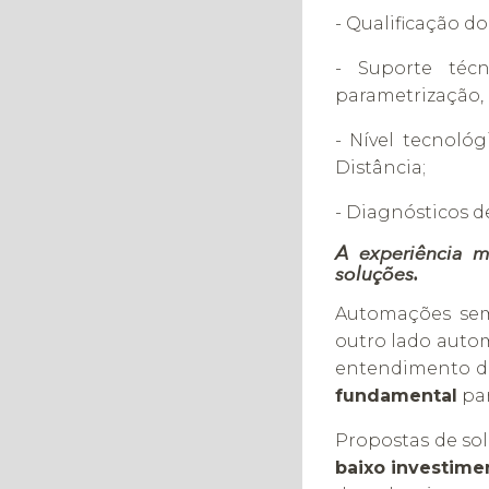
- Qualificação d
- Suporte téc
parametrização, e
- Nível tecnoló
Distância;
- Diagnósticos de
A experiência 
soluções
.
Automações sem
outro lado auto
entendimento do
fundamental
par
Propostas de so
baixo investime