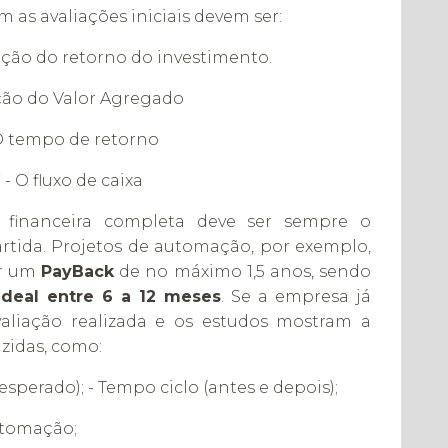
im as avaliações iniciais devem ser:
ação do retorno do investimento.
ção do Valor Agregado
O tempo de retorno
W
- O fluxo de caixa
o financeira completa deve ser sempre o
rtida. Projetos de automação, por exemplo,
er um
PayBack
de no máximo 1,5 anos, sendo
deal entre 6 a 12 meses
. Se a empresa já
aliação realizada e os estudos mostram a
uzidas, como:
 esperado); - Tempo ciclo (antes e depois);
utomação;